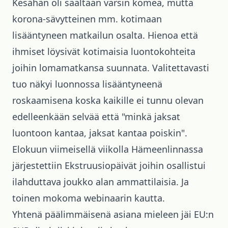
Kesähän oli säältään varsin komea, mutta
korona-sävytteinen mm. kotimaan
lisääntyneen matkailun osalta. Hienoa että
ihmiset löysivät kotimaisia luontokohteita
joihin lomamatkansa suunnata. Valitettavasti
tuo näkyi luonnossa lisääntyneenä
roskaamisena koska kaikille ei tunnu olevan
edelleenkään selvää että "minkä jaksat
luontoon kantaa, jaksat kantaa poiskin".
Elokuun viimeisellä viikolla Hämeenlinnassa
järjestettiin Ekstruusiopäivät joihin osallistui
ilahduttava joukko alan ammattilaisia. Ja
toinen mokoma webinaarin kautta.
Yhtenä päälimmäisenä asiana mieleen jäi EU:n