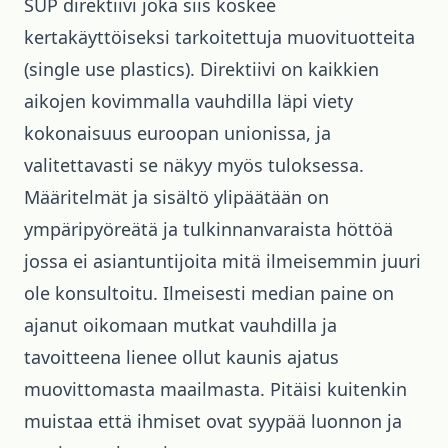
SUP direktiivi joka siis koskee
kertakäyttöiseksi tarkoitettuja muovituotteita
(single use plastics). Direktiivi on kaikkien
aikojen kovimmalla vauhdilla läpi viety
kokonaisuus euroopan unionissa, ja
valitettavasti se näkyy myös tuloksessa.
Määritelmät ja sisältö ylipäätään on
ympäripyöreätä ja tulkinnanvaraista höttöä
jossa ei asiantuntijoita mitä ilmeisemmin juuri
ole konsultoitu. Ilmeisesti median paine on
ajanut oikomaan mutkat vauhdilla ja
tavoitteena lienee ollut kaunis ajatus
muovittomasta maailmasta. Pitäisi kuitenkin
muistaa että ihmiset ovat syypää luonnon ja